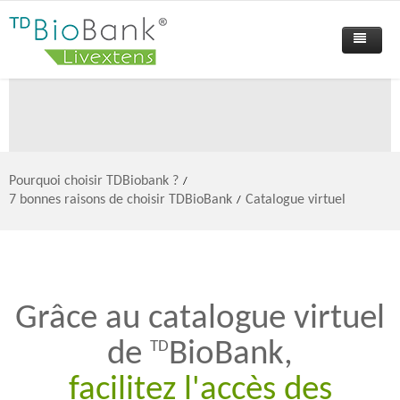
Accueil
Pourquoi choisir TDBiobank ?
FAQ's
7 bonnes raisons de choisir TDBioBank
Pourquoi choisir TDBiobank ?
/
7 bonnes raisons de choisir TDBioBank
Catalogue virtuel
/
Témoignages
Focus
Une solution métier
Actualités
Traçabilité, qualité, certification
Club Utilisateurs
Valorisation des collections
Grâce au catalogue virtuel
TECHNIDATA
Catalogue virtuel
de
BioBank,
TD
A propos de nous
Gestion multisite
facilitez l'accès des
Contact
Import des données