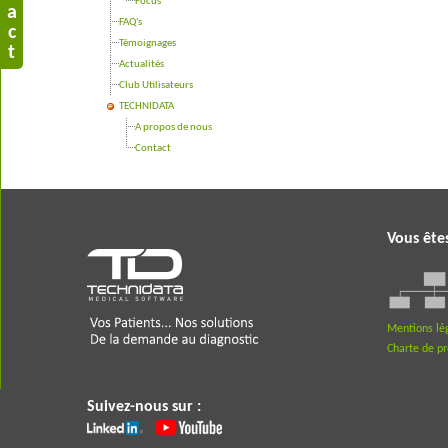
Focus
a
FAQ's
c
Témoignages
t
Actualités
Club Utilisateurs
TECHNIDATA
A propos de nous
Contact
Vous ête
Mentions lé
Charte de p
Suivez-nous sur :