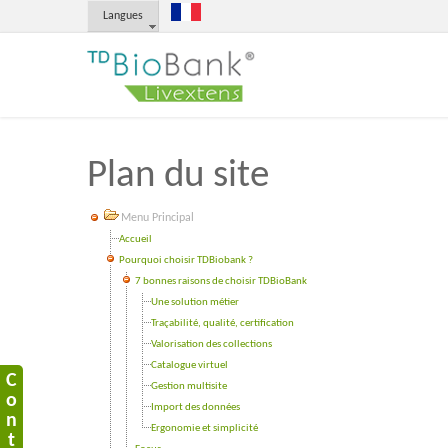
Langues
Plan du site
Menu Principal
Accueil
Pourquoi choisir TDBiobank ?
7 bonnes raisons de choisir TDBioBank
Une solution métier
Traçabilité, qualité, certification
Valorisation des collections
Catalogue virtuel
C
Gestion multisite
o
Import des données
n
Ergonomie et simplicité
t