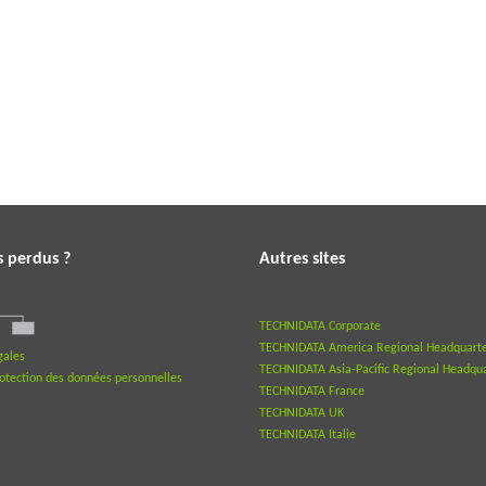
s perdus ?
Autres sites
TECHNIDATA Corporate
TECHNIDATA America Regional Headquarte
gales
TECHNIDATA Asia-Pacific Regional Headqua
rotection des données personnelles
TECHNIDATA France
TECHNIDATA UK
TECHNIDATA Italie